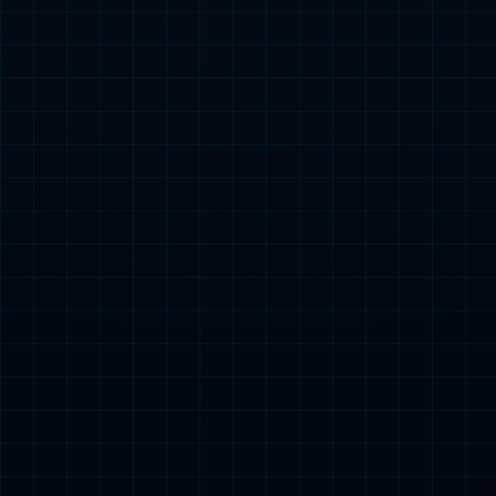
上一篇
下一篇
相关推荐
曼联生涯落幕前夕，杰登·桑乔社交媒体“开
火”：连续三进欧战决赛，是救赎还是争议？
0
7650
9连胜+4-0横扫！埃梅里第6次杀入欧联决赛，
维拉44年后重返欧战决赛
0
7681
阿莱格里点名强援！米兰死磕国米抢罗马全能
中场，欧冠资格成关键砝码！
0
7698