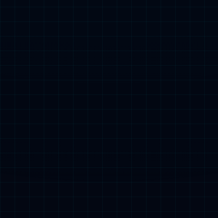
到尤文图斯。
周四的《都灵体育报》报道，一旦大卫-阿拉巴与皇家马德里
的合同在在2025-26赛季结束时到期，尤文图斯就有机会以自
由转会的方式签下这名奥地利后卫。
在拜仁慕尼黑效力了10个赛季赢得众多奖杯后，阿拉巴以自
由身离开。过去的五个赛季，这名代表奥地利国家队出场11
1次的后卫一直在银河战舰效力。
33岁的阿拉巴预计会在今年夏天离开皇马，他的合同将于6
月30日到期。在2023年12月十字韧带撕裂后，这名奥地利后
卫经历了艰难的三年职业生涯。尽管有伤病困扰，阿拉巴的
大赛经验和多才多艺对斑马军团来说都是极具吸引力。
阿拉巴赢得过10个德甲、4个欧冠、6个德国足协杯、3个德
国超级杯、2个西甲、1个国王杯、一个西班牙超级杯冠军，
此外还有3个欧洲超级杯冠军和3个俱乐部世界杯冠军。