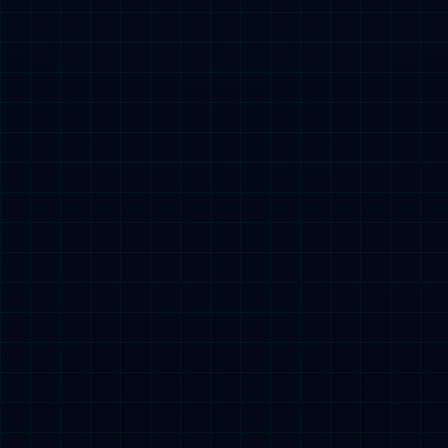
乐部感兴趣。
这名意大利中后卫将在6月份年满28岁，他预计会在本赛季
结束后离开斑马军团，因为自从斯帕莱蒂接过教鞭以来，他
在球队的地位已经下降。加蒂与尤文的合同签至2030年6
月，俱乐部的标价大约为2000-2500万欧元。
根据《都灵体育报》的消息，加蒂最近几周曾与加拉塔萨雷
接洽，但对土超豪门的提议并不满意，正在等待来自英超联
赛的召唤。
加蒂可能并不缺少追求者，都体表示埃弗顿已经跟踪他一段
时间了，现在水晶宫和阿斯顿维拉也加入了争夺。富勒姆是
另一个选择，尽管他们在这场竞争中似乎落后于其他英超俱
乐部。
加蒂很晚才踢上顶级联赛，直到2021年8月才在弗罗西诺内
首次亮相乙级联赛，然后在2022年以900万欧元的价格转会