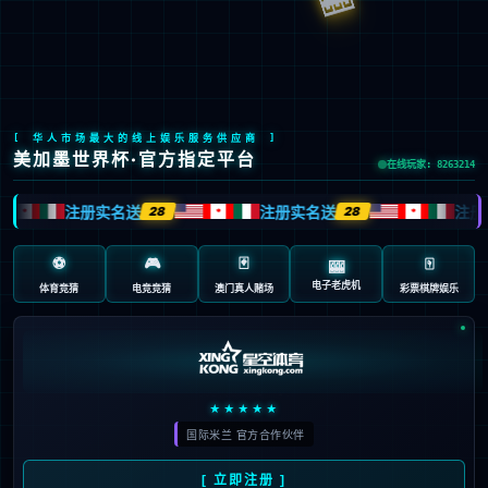
Video
Player
00:00
00:00
弗拉准备离开意甲，尤文考虑免签阿
拉巴，打算2000万卖掉米雷蒂和加蒂
套现
2026.05.10
7735
0