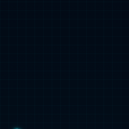
凳。
2、弗拉霍维奇，霜冻。他想去国外，与尤文续约变得渐行渐
远。
3、埃瓦里斯托-贝卡罗西（1956-2026），最后的过人突破：
辉煌和智慧，国米的象征。他的意甲冠军队友：“他过去常常
逃离训练营。”
4、欧冠，巴黎圣日耳曼1比1拜仁再次进入决赛，5月30日在
布达佩斯与阿森纳的决斗。
《罗马体育报》
1、孔蒂牵动着所有人：如果他不再留在那不勒斯，萨里可能
回归，而阿莱格里担任国家队主帅？多米诺骨牌，安东尼奥
比囧叔更可能引发意甲教练的帅位。与德劳伦蒂斯的会面是
关键，或许会启动教练们的帅位“旋转木马”。AC米兰、佛罗
伦萨、亚特兰大和博洛尼亚同样可能换帅，从星期二开始气