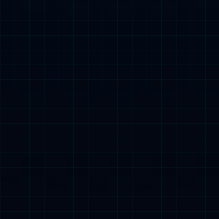
0
7819
卡里克最早本周转正执教曼联！150万欧冠奖
金到手，全体球员支持
0
146
巴萨盯上若昂-佩德罗：英超新9？
0
142
欧冠赔率：巴黎1.61阿森纳2.30 近3次交锋枪
手1胜2负
0
148
卡里克转正首签！锁定拜仁新援，曼联夏窗将
围绕“卡式战术”重建